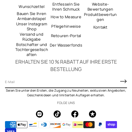
Entfesseln Sie
Website-
Wunschzettel
Ihren Schmuck
Bewertungen
Bauen Sie Ihren
Produktbewertun
How to Measure
Armbandstapel
gen
Unser Instagram
Pflegehinweise
Kontakt
Shop
Versand und
Retouren-Portal
Rückgabe
Botschafter und
Der Wasserfonds
Tochtergesellsch
aften
ERHALTEN SIE 10 % RABATT AUF IHRE ERSTE
BESTELLUNG
E
-
Seien Sie unter den Ersten, die Zugang zu Neuheiten, exklusiven Angeboten,
M
Geschenkideen und limitierten Auflagen erhalten.
a
FOLGE UNS
i
l
*