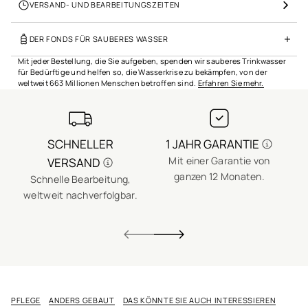
VERSAND- UND BEARBEITUNGSZEITEN
DER FONDS FÜR SAUBERES WASSER
Mit jeder Bestellung, die Sie aufgeben, spenden wir sauberes Trinkwasser
für Bedürftige und helfen so, die Wasserkrise zu bekämpfen, von der
weltweit 663 Millionen Menschen betroffen sind.
Erfahren Sie mehr.
SCHNELLER
1 JAHR GARANTIE
Mit einer Garantie von
VERSAND
ganzen 12 Monaten.
Schnelle Bearbeitung,
E
weltweit nachverfolgbar.
PFLEGE
ANDERS GEBAUT
DAS KÖNNTE SIE AUCH INTERESSIEREN