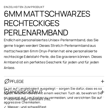
EINZELHEITEN ZUM PRODUKT
6MM MATTSCHWARZES
RECHTECKIGES
PERLENARMBAND
Endlich ein personalisiertes Unisex-Perlenarmband, das Sie
gerne tragen werden! Dieses Stretch-Perlenarmband aus
mattschwarzen 6mm Onyx-Perlen hat eine personalisierte
rechteckige Edelstahl-Perle, die Sie gravieren können. Dieses
Armband ist ein perfektes Geschenk für jeden und für jeden
Anlass.
PFLEGE
Es ist auf Langlebigkeit ausgelegt – sorgen Sie dafür, dass es so
ANDERS GEBAUT
bleibt. Wischen Sie es mit einem weichen Tuch ab, bewahren Sie
es separat auf, um Kratzer zu vermeiden, und verzichten Sie auf
✓ Hochwertiger Edelstahl 316L
aggressive Chemikalien.
✓ Wasser- und schweißfest