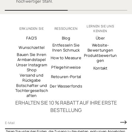
hochwertiger Stahl.
LERNEN SIE UNS
ERKUNDEN SIE
RESSOURCEN
KENNEN
FAQ'S
Blog
Über
Entfesseln Sie
Website-
Wunschzettel
Ihren Schmuck
Bewertungen
Bauen Sie Ihren
Produktbewertun
How to Measure
Armbandstapel
gen
Unser Instagram
Pflegehinweise
Kontakt
Shop
Versand und
Retouren-Portal
Rückgabe
Botschafter und
Der Wasserfonds
Tochtergesellsch
aften
ERHALTEN SIE 10 % RABATT AUF IHRE ERSTE
BESTELLUNG
E
-
Seien Sie unter den Ersten, die Zugang zu Neuheiten, exklusiven Angeboten,