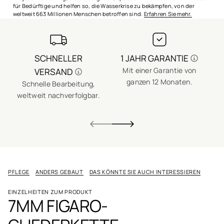
o
für Bedürftige und helfen so, die Wasserkrise zu bekämpfen, von der
s
weltweit 663 Millionen Menschen betroffen sind.
Erfahren Sie mehr.
e
G
ol
d
SCHNELLER
1 JAHR GARANTIE
Mit einer Garantie von
VERSAND
ganzen 12 Monaten.
Schnelle Bearbeitung,
E
weltweit nachverfolgbar.
PFLEGE
ANDERS GEBAUT
DAS KÖNNTE SIE AUCH INTERESSIEREN
EINZELHEITEN ZUM PRODUKT
7MM FIGARO-