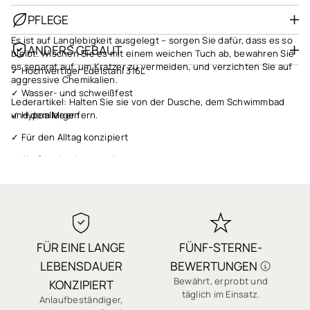
PFLEGE
Es ist auf Langlebigkeit ausgelegt – sorgen Sie dafür, dass es so
ANDERS GEBAUT
bleibt. Wischen Sie es mit einem weichen Tuch ab, bewahren Sie
es separat auf, um Kratzer zu vermeiden, und verzichten Sie auf
✓ Hochwertiger Edelstahl 316L
aggressive Chemikalien.
✓ Wasser- und schweißfest
Lederartikel: Halten Sie sie von der Dusche, dem Schwimmbad
✓ Hypoallergen
und dem Meer fern.
✓ Für den Alltag konzipiert
✓ Als Geschenk verpackt
✓ Schneller Versand
✓ 1 Jahr Garantie
✓ Qualität, auf die Sie sich verlassen können
FÜR EINE LANGE
FÜNF-STERNE-
✓ Sichere Bezahlung
LEBENSDAUER
BEWERTUNGEN
✓ Tausende 5-Sterne-Bewertungen
Bewährt, erprobt und
J
KONZIPIERT
täglich im Einsatz.
Anlaufbeständiger,