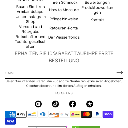
Ihren Schmuck
Bewertungen
Bauen Sie Ihren
Produktbewertun
How to Measure
Armbandstapel
gen
Unser Instagram
Pflegehinweise
Kontakt
Shop
Versand und
Retouren-Portal
Rückgabe
Botschafter und
Der Wasserfonds
Tochtergesellsch
aften
ERHALTEN SIE 10 % RABATT AUF IHRE ERSTE
BESTELLUNG
E
-
Seien Sie unter den Ersten, die Zugang zu Neuheiten, exklusiven Angeboten,
M
Geschenkideen und limitierten Auflagen erhalten.
a
FOLGE UNS
i
l
*