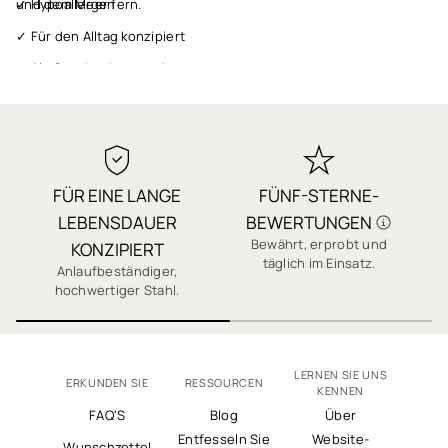
✓ Hypoallergen
und dem Meer fern.
✓ Für den Alltag konzipiert
✓ Als Geschenk verpackt
✓ Schneller Versand
✓ 1 Jahr Garantie
✓ Qualität, auf die Sie sich verlassen können
FÜR EINE LANGE
FÜNF-STERNE-
✓ Sichere Bezahlung
LEBENSDAUER
BEWERTUNGEN
✓ Tausende 5-Sterne-Bewertungen
Bewährt, erprobt und
J
KONZIPIERT
täglich im Einsatz.
Anlaufbeständiger,
hochwertiger Stahl.
LERNEN SIE UNS
ERKUNDEN SIE
RESSOURCEN
KENNEN
FAQ'S
Blog
Über
Entfesseln Sie
Website-
Wunschzettel