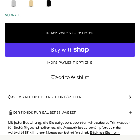
c
a
h
t
w
i
VORRÄTIG
ar
o
z
n
IN DEN WARENKORB LEGEN
MORE PAYMENT OPTIONS
Add to Wishlist
VERSAND- UND BEARBEITUNGSZEITEN
DER FONDS FÜR SAUBERES WASSER
Mit jeder Bestellung, die Sie aufgeben, spenden wir sauberes Trinkwasser
für Bedürftige und helfen so, die Wasserkrise zu bekämpfen, von der
weltweit 663 Millionen Menschen betroffen sind.
Erfahren Sie mehr.