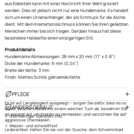
aus Edelstahl kann mit einer Nachricht Ihrer Wahl graviert
werden. Dies ist jedoch nicht nur eine Hundemarke. Es handelt
sich um einen Urnenanhänger, der als Schmuck für die Asche
dient. Mit dem Kremationsschmuck können Sie Ihren geliebten
Menschen immer bei sich tragen. Darüber hinaus hat diese
besondere Halskette einen einzigartigen Stil.
Produktdetails
Hundemarke Abmessungen: 28 mm x 20 mm (1.1" x 0.8")
Dicke der Hundemarke: 6 mm (0.24")
Breite der Kette: 3 mm
Finish: Mattes Schild, glänzende Kette
PFLEGE
Es ist auf Langlebigkeit ausgelegt – sorgen Sie dafür, dass es so
ANDERS GEBAUT
bleibt. Wischen Sie es mit einem weichen Tuch ab, bewahren Sie
es separat auf, um Kratzer zu vermeiden, und verzichten Sie auf
✓ Hochwertiger Edelstahl 316L
aggressive Chemikalien.
✓ Wasser- und schweißfest
Lederartikel: Halten Sie sie von der Dusche, dem Schwimmbad