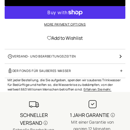
o
n
s
p
r
MORE PAYMENT OPTIONS
i
n
Add to Wishlist
g
e
n
VERSAND- UND BEARBEITUNGSZEITEN
DER FONDS FÜR SAUBERES WASSER
Mit jeder Bestellung, die Sie aufgeben, spenden wir sauberes Trinkwasser
für Bedürftige und helfen so, die Wasserkrise zu bekämpfen, von der
weltweit 663 Millionen Menschen betroffen sind.
Erfahren Sie mehr.
SCHNELLER
1 JAHR GARANTIE
Mit einer Garantie von
VERSAND
ganzen 12 Monaten.
Schnelle Bearbeitung,
E