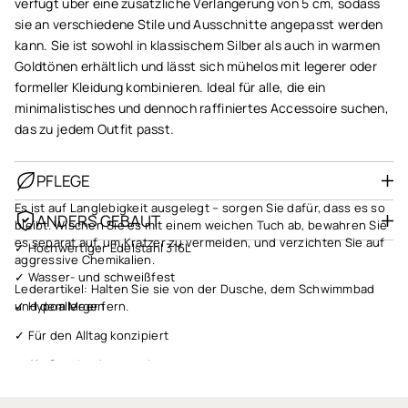
verfügt über eine zusätzliche Verlängerung von 5 cm, sodass
sie an verschiedene Stile und Ausschnitte angepasst werden
kann. Sie ist sowohl in klassischem Silber als auch in warmen
Goldtönen erhältlich und lässt sich mühelos mit legerer oder
formeller Kleidung kombinieren. Ideal für alle, die ein
minimalistisches und dennoch raffiniertes Accessoire suchen,
das zu jedem Outfit passt.
PFLEGE
Es ist auf Langlebigkeit ausgelegt – sorgen Sie dafür, dass es so
ANDERS GEBAUT
bleibt. Wischen Sie es mit einem weichen Tuch ab, bewahren Sie
es separat auf, um Kratzer zu vermeiden, und verzichten Sie auf
✓ Hochwertiger Edelstahl 316L
aggressive Chemikalien.
✓ Wasser- und schweißfest
Lederartikel: Halten Sie sie von der Dusche, dem Schwimmbad
✓ Hypoallergen
und dem Meer fern.
✓ Für den Alltag konzipiert
✓ Als Geschenk verpackt
✓ Schneller Versand