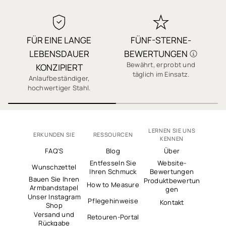
✓ 1 Jahr Garantie
✓ Qualität, auf die Sie sich verlassen können
FÜR EINE LANGE
FÜNF-STERNE-
✓ Sichere Bezahlung
LEBENSDAUER
BEWERTUNGEN
✓ Tausende 5-Sterne-Bewertungen
Bewährt, erprobt und
J
KONZIPIERT
täglich im Einsatz.
Anlaufbeständiger,
hochwertiger Stahl.
LERNEN SIE UNS
ERKUNDEN SIE
RESSOURCEN
KENNEN
FAQ'S
Blog
Über
Entfesseln Sie
Website-
Wunschzettel
Ihren Schmuck
Bewertungen
Bauen Sie Ihren
Produktbewertun
How to Measure
Armbandstapel
gen
Unser Instagram
Pflegehinweise
Kontakt
Shop
Versand und
Retouren-Portal
Rückgabe