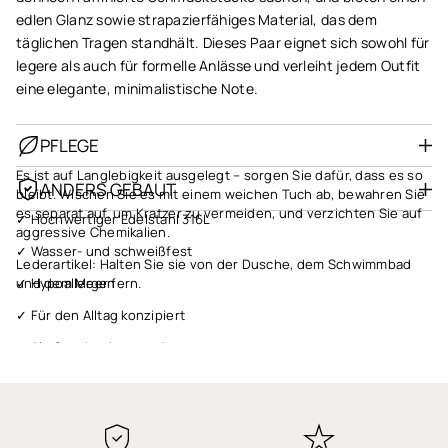
edlen Glanz sowie strapazierfähiges Material, das dem
täglichen Tragen standhält. Dieses Paar eignet sich sowohl für
legere als auch für formelle Anlässe und verleiht jedem Outfit
eine elegante, minimalistische Note.
PFLEGE
Es ist auf Langlebigkeit ausgelegt – sorgen Sie dafür, dass es so
ANDERS GEBAUT
bleibt. Wischen Sie es mit einem weichen Tuch ab, bewahren Sie
es separat auf, um Kratzer zu vermeiden, und verzichten Sie auf
✓ Hochwertiger Edelstahl 316L
aggressive Chemikalien.
✓ Wasser- und schweißfest
Lederartikel: Halten Sie sie von der Dusche, dem Schwimmbad
✓ Hypoallergen
und dem Meer fern.
✓ Für den Alltag konzipiert
✓ Als Geschenk verpackt
✓ Schneller Versand
✓ 1 Jahr Garantie
✓ Qualität, auf die Sie sich verlassen können