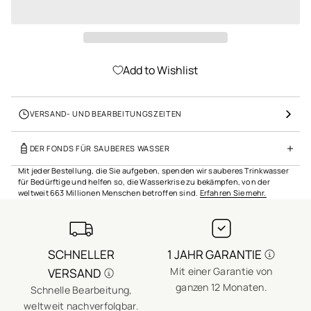
o
n
s
p
r
i
Add to Wishlist
n
g
e
VERSAND- UND BEARBEITUNGSZEITEN
n
DER FONDS FÜR SAUBERES WASSER
Mit jeder Bestellung, die Sie aufgeben, spenden wir sauberes Trinkwasser
für Bedürftige und helfen so, die Wasserkrise zu bekämpfen, von der
weltweit 663 Millionen Menschen betroffen sind.
Erfahren Sie mehr.
SCHNELLER
1 JAHR GARANTIE
Mit einer Garantie von
VERSAND
ganzen 12 Monaten.
Schnelle Bearbeitung,
E
weltweit nachverfolgbar.