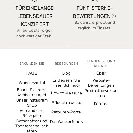
FÜR EINE LANGE
FÜNF-STERNE-
✓ Sichere Bezahlung
LEBENSDAUER
BEWERTUNGEN
✓ Tausende 5-Sterne-Bewertungen
Bewährt, erprobt und
J
KONZIPIERT
täglich im Einsatz.
Anlaufbeständiger,
hochwertiger Stahl.
LERNEN SIE UNS
ERKUNDEN SIE
RESSOURCEN
KENNEN
FAQ'S
Blog
Über
Entfesseln Sie
Website-
Wunschzettel
Ihren Schmuck
Bewertungen
Bauen Sie Ihren
Produktbewertun
How to Measure
Armbandstapel
gen
Unser Instagram
Pflegehinweise
Kontakt
Shop
Versand und
Retouren-Portal
Rückgabe
Botschafter und
Der Wasserfonds
Tochtergesellsch
aften