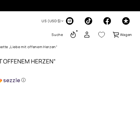
US (USD $)
Suche
Wagen
kette „Liebe mit offenem Herzen“
IT OFFENEM HERZEN“
ⓘ