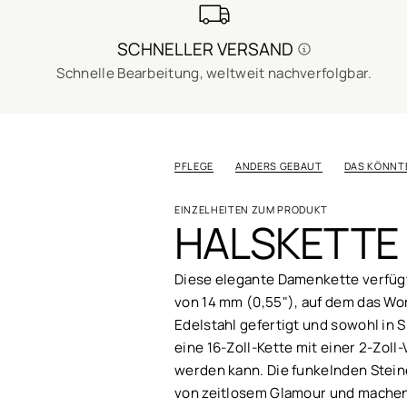
SCHNELLER VERSAND
Schnelle Bearbeitung, weltweit nachverfolgbar.
PFLEGE
ANDERS GEBAUT
DAS KÖNNTE
EINZELHEITEN ZUM PRODUKT
HALSKETTE 
Diese elegante Damenkette verfügt
von 14 mm (0,55"), auf dem das Wort
Edelstahl gefertigt und sowohl in Si
eine 16-Zoll-Kette mit einer 2-Zoll
werden kann. Die funkelnden Stein
von zeitlosem Glamour und machen