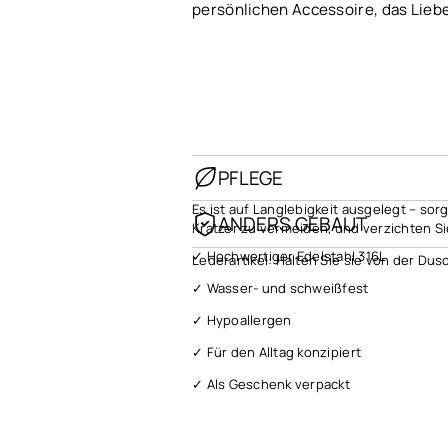
persönlichen Accessoire, das Lieb
PFLEGE
Es ist auf Langlebigkeit ausgelegt – sor
ANDERS GEBAUT
Kratzer zu vermeiden, und verzichten Si
✓ Hochwertiger Edelstahl 316L
Lederartikel: Halten Sie sie von der D
✓ Wasser- und schweißfest
✓ Hypoallergen
✓ Für den Alltag konzipiert
✓ Als Geschenk verpackt
✓ Schneller Versand
✓ 1 Jahr Garantie