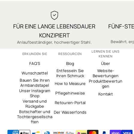
✓ Qualität, auf die Sie sich verlassen k
✓ Sichere Bezahlung
FÜR EINE LANGE LEBENSDAUER
FÜNF-ST
✓ Tausende 5-Sterne-Bewertungen
KONZIPIERT
Bewährt, erp
Anlaufbeständiger, hochwertiger Stahl.
LERNEN SIE UNS
ERKUNDEN SIE
RESSOURCEN
KENNEN
FAQ'S
Blog
Über
Entfesseln Sie
Website-
Wunschzettel
Ihren Schmuck
Bewertungen
Bauen Sie Ihren
Produktbewertun
How to Measure
Armbandstapel
gen
Unser Instagram
Pflegehinweise
Kontakt
Shop
Versand und
Retouren-Portal
Rückgabe
Botschafter und
Der Wasserfonds
Tochtergesellscha
ften