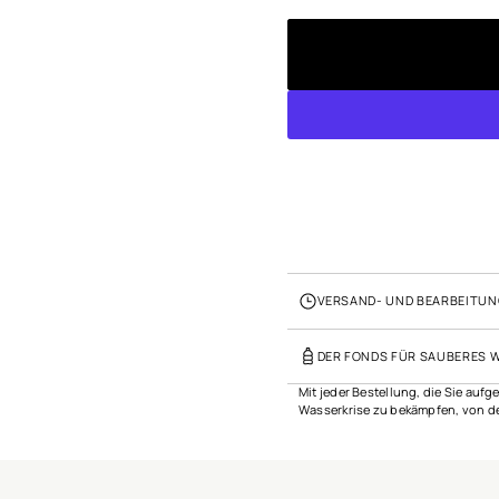
d
VERSAND- UND BEARBEITUN
DER FONDS FÜR SAUBERES 
Mit jeder Bestellung, die Sie auf
Wasserkrise zu bekämpfen, von de