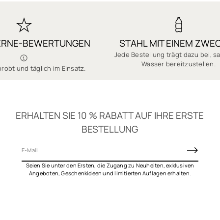
önnen
ERNE-BEWERTUNGEN
STAHL MIT EINEM ZWE
Jede Bestellung trägt dazu bei, 
Wasser bereitzustellen.
robt und täglich im Einsatz.
ERHALTEN SIE 10 % RABATT AUF IHRE ERSTE
BESTELLUNG
E
-
Seien Sie unter den Ersten, die Zugang zu Neuheiten, exklusiven
M
Angeboten, Geschenkideen und limitierten Auflagen erhalten.
a
i
l
*