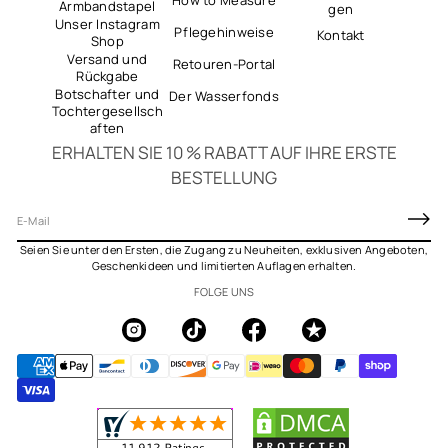
Armbandstapel
gen
Unser Instagram
Pflegehinweise
Kontakt
Shop
Versand und
Retouren-Portal
Rückgabe
Botschafter und
Der Wasserfonds
Tochtergesellsch
aften
ERHALTEN SIE 10 % RABATT AUF IHRE ERSTE
BESTELLUNG
E
-
Seien Sie unter den Ersten, die Zugang zu Neuheiten, exklusiven Angeboten,
M
Geschenkideen und limitierten Auflagen erhalten.
a
FOLGE UNS
i
l
*