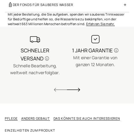
DER FONDS FÜR SAUBERES WASSER
Mit jeder Bestellung, die Sie aufgeben, spenden wir sauberes Trinkwasser
für Bedürftige und helfen so, die Wasserkrise zu bekämpfen, von der
weltweit 663 Millionen Menschen betroffen sind.
Erfahren Sie mehr.
SCHNELLER
1 JAHR GARANTIE
Mit einer Garantie von
VERSAND
ganzen 12 Monaten.
Schnelle Bearbeitung,
E
weltweit nachverfolgbar.
PFLEGE
ANDERS GEBAUT
DAS KÖNNTE SIE AUCH INTERESSIEREN
EINZELHEITEN ZUM PRODUKT