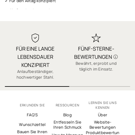
✓ Für den Alltag konzipiert
✓ Als Geschenk verpackt
✓ Schneller Versand
✓ 1 Jahr Garantie
✓ Qualität, auf die Sie sich verlassen können
FÜR EINE LANGE
FÜNF-STERNE-
✓ Sichere Bezahlung
LEBENSDAUER
BEWERTUNGEN
✓ Tausende 5-Sterne-Bewertungen
Bewährt, erprobt und
J
KONZIPIERT
täglich im Einsatz.
Anlaufbeständiger,
hochwertiger Stahl.
LERNEN SIE UNS
ERKUNDEN SIE
RESSOURCEN
KENNEN
FAQ'S
Blog
Über
Entfesseln Sie
Website-
Wunschzettel
Ihren Schmuck
Bewertungen
Bauen Sie Ihren
Produktbewertun
How to Measure