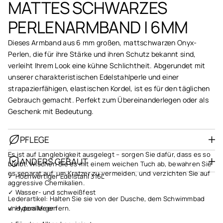
MATTES SCHWARZES
PERLENARMBAND | 6MM
Dieses Armband aus 6 mm großen, mattschwarzen Onyx-
Perlen, die für ihre Stärke und ihren Schutz bekannt sind,
verleiht Ihrem Look eine kühne Schlichtheit. Abgerundet mit
unserer charakteristischen Edelstahlperle und einer
strapazierfähigen, elastischen Kordel, ist es für den täglichen
Gebrauch gemacht. Perfekt zum Übereinanderlegen oder als
Geschenk mit Bedeutung.
PFLEGE
Es ist auf Langlebigkeit ausgelegt – sorgen Sie dafür, dass es so
ANDERS GEBAUT
bleibt. Wischen Sie es mit einem weichen Tuch ab, bewahren Sie
es separat auf, um Kratzer zu vermeiden, und verzichten Sie auf
✓ Hochwertiger Edelstahl 316L
aggressive Chemikalien.
✓ Wasser- und schweißfest
Lederartikel: Halten Sie sie von der Dusche, dem Schwimmbad
✓ Hypoallergen
und dem Meer fern.