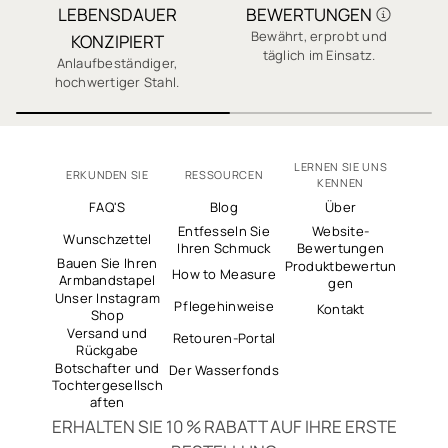
LEBENSDAUER
BEWERTUNGEN
✓ Tausende 5-Sterne-Bewertungen
Bewährt, erprobt und
J
KONZIPIERT
täglich im Einsatz.
Anlaufbeständiger,
hochwertiger Stahl.
LERNEN SIE UNS
ERKUNDEN SIE
RESSOURCEN
KENNEN
FAQ'S
Blog
Über
Entfesseln Sie
Website-
Wunschzettel
Ihren Schmuck
Bewertungen
Bauen Sie Ihren
Produktbewertun
How to Measure
Armbandstapel
gen
Unser Instagram
Pflegehinweise
Kontakt
Shop
Versand und
Retouren-Portal
Rückgabe
Botschafter und
Der Wasserfonds
Tochtergesellsch
aften
ERHALTEN SIE 10 % RABATT AUF IHRE ERSTE