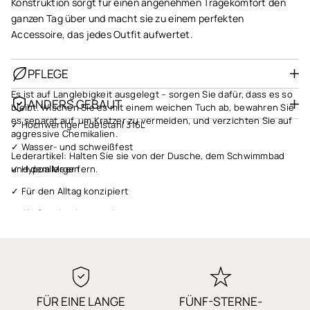
Konstruktion sorgt für einen angenehmen Tragekomfort den
ganzen Tag über und macht sie zu einem perfekten
Accessoire, das jedes Outfit aufwertet.
PFLEGE
Es ist auf Langlebigkeit ausgelegt – sorgen Sie dafür, dass es so
ANDERS GEBAUT
bleibt. Wischen Sie es mit einem weichen Tuch ab, bewahren Sie
es separat auf, um Kratzer zu vermeiden, und verzichten Sie auf
✓ Hochwertiger Edelstahl 316L
aggressive Chemikalien.
✓ Wasser- und schweißfest
Lederartikel: Halten Sie sie von der Dusche, dem Schwimmbad
✓ Hypoallergen
und dem Meer fern.
✓ Für den Alltag konzipiert
✓ Als Geschenk verpackt
✓ Schneller Versand
✓ 1 Jahr Garantie
✓ Qualität, auf die Sie sich verlassen können
FÜR EINE LANGE
FÜNF-STERNE-
✓ Sichere Bezahlung