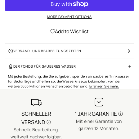
o
n
s
MORE PAYMENT OPTIONS
p
r
i
Add to Wishlist
n
g
e
VERSAND- UND BEARBEITUNGSZEITEN
n
DER FONDS FÜR SAUBERES WASSER
Mit jeder Bestellung, die Sie aufgeben, spenden wir sauberes Trinkwasser
für Bedürftige und helfen so, die Wasserkrise zu bekämpfen, von der
weltweit 663 Millionen Menschen betroffen sind.
Erfahren Sie mehr.
SCHNELLER
1 JAHR GARANTIE
Mit einer Garantie von
VERSAND
ganzen 12 Monaten.
Schnelle Bearbeitung,
E
weltweit nachverfolgbar.