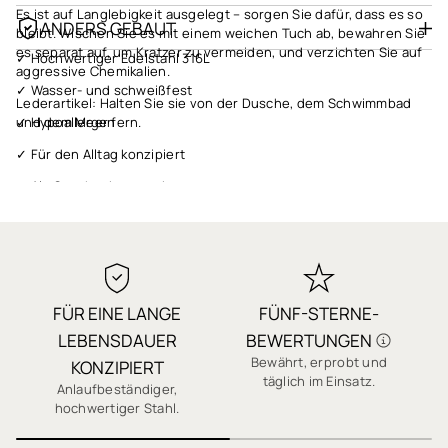
Es ist auf Langlebigkeit ausgelegt – sorgen Sie dafür, dass es so
ANDERS GEBAUT
bleibt. Wischen Sie es mit einem weichen Tuch ab, bewahren Sie
es separat auf, um Kratzer zu vermeiden, und verzichten Sie auf
✓ Hochwertiger Edelstahl 316L
aggressive Chemikalien.
✓ Wasser- und schweißfest
Lederartikel: Halten Sie sie von der Dusche, dem Schwimmbad
✓ Hypoallergen
und dem Meer fern.
✓ Für den Alltag konzipiert
✓ Als Geschenk verpackt
✓ Schneller Versand
✓ 1 Jahr Garantie
✓ Qualität, auf die Sie sich verlassen können
FÜR EINE LANGE
FÜNF-STERNE-
✓ Sichere Bezahlung
LEBENSDAUER
BEWERTUNGEN
✓ Tausende 5-Sterne-Bewertungen
Bewährt, erprobt und
J
KONZIPIERT
täglich im Einsatz.
Anlaufbeständiger,
hochwertiger Stahl.