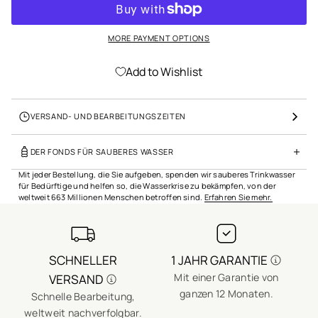
o
n
s
MORE PAYMENT OPTIONS
p
r
i
Add to Wishlist
n
g
e
VERSAND- UND BEARBEITUNGSZEITEN
n
DER FONDS FÜR SAUBERES WASSER
Mit jeder Bestellung, die Sie aufgeben, spenden wir sauberes Trinkwasser
für Bedürftige und helfen so, die Wasserkrise zu bekämpfen, von der
weltweit 663 Millionen Menschen betroffen sind.
Erfahren Sie mehr.
SCHNELLER
1 JAHR GARANTIE
Mit einer Garantie von
VERSAND
ganzen 12 Monaten.
Schnelle Bearbeitung,
E
weltweit nachverfolgbar.