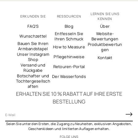
LERNEN SIE UNS
ERKUNDEN SIE
RESSOURCEN
KENNEN
FAQ'S
Blog
Über
Entfesseln Sie
Website-
Wunschzettel
Ihren Schmuck
Bewertungen
Bauen Sie Ihren
Produktbewertun
How to Measure
Armbandstapel
gen
Unser Instagram
Pflegehinweise
Kontakt
Shop
Versand und
Retouren-Portal
Rückgabe
Botschafter und
Der Wasserfonds
Tochtergesellsch
aften
ERHALTEN SIE 10 % RABATT AUF IHRE ERSTE
BESTELLUNG
E
-
Seien Sie unter den Ersten, die Zugang zu Neuheiten, exklusiven Angeboten,
M
Geschenkideen und limitierten Auflagen erhalten.
a
FOLGE UNS